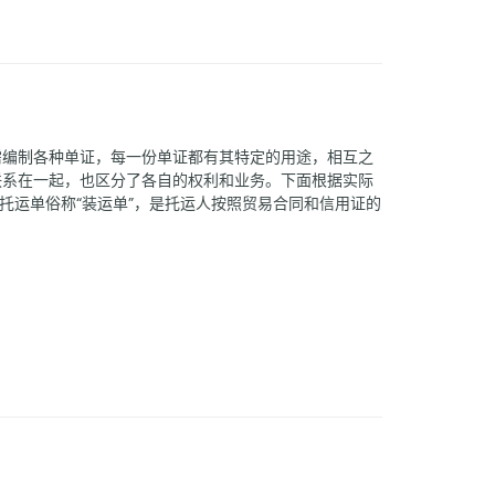
需编制各种单证，每一份单证都有其特定的用途，相互之
联系在一起，也区分了各自的权利和业务。下面根据实际
。托运单俗称“装运单”，是托运人按照贸易合同和信用证的
运人审阅托运单上的内容，并考虑船舶的航线、停靠港、