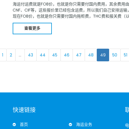
海运付运费就是FOB价，也就是你只需要付国内费用，其余费用
CNF、CIF等，这些报价里已经包含运费，所以我们自己安排运
现在FOB价，也就是你只需要付国内拖柜费，THC费和报关费
费或者空运运费由客户承担，一般是客户指定船公司（或者指定货代，
查看更多
1
2
...
43
44
45
46
47
48
49
50
51
快速链接
首页
海运业务
，
电