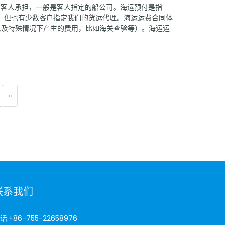
由客人承担，一般是客人指定的船公司。海运预付是指
输，但也有少数客户指定我们的货运代理。海运运费合同体
（以及特殊情况下产生的费用，比如海关查验等）。海运运
这种情况比较少见）。提单显示为freight co
»
联系我们
话:
+86-755-22658976