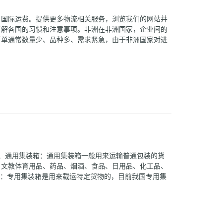
。国际运费。提供更多物流相关服务，浏览我们的网站并
了解各国的习惯和注意事项。非洲在非洲国家，企业间的
订单通常数量少、品种多、需求紧急，由于非洲国家对进
误我方交货时间，阻碍贸易的正常开展。南非交易习惯：
1、通用集装箱：通用集装箱一般用来运输普通包装的货
、文教体育用品、药品、烟酒、食品、日用品、化工品、
箱：专用集装箱是用来载运特定货物的，目前我国专用集
箱：主要用于运输水泥、面粉、粮食、盐、塑料工艺品、化