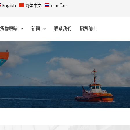
English
简体中文
ภาษาไทย
货物跟踪
新闻
联系我们
招贤纳士