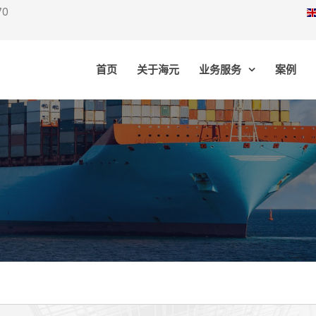
70
首页
关于海元
业务服务
案例